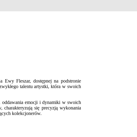
wa Ewy Fleszar, dostępnej na podstronie
ezwykłego talentu artystki, która w swoich
ści oddawania emocji i dynamiki w swoich
w, charakteryzują się precyzją wykonania
jących kolekcjonerów.