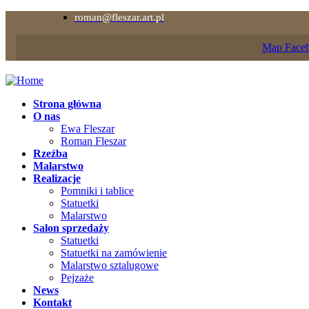
roman@fleszar.art.pl
Map
Face
Strona główna
O nas
Ewa Fleszar
Roman Fleszar
Rzeźba
Malarstwo
Realizacje
Pomniki i tablice
Statuetki
Malarstwo
Salon sprzedaży
Statuetki
Statuetki na zamówienie
Malarstwo sztalugowe
Pejzaże
News
Kontakt