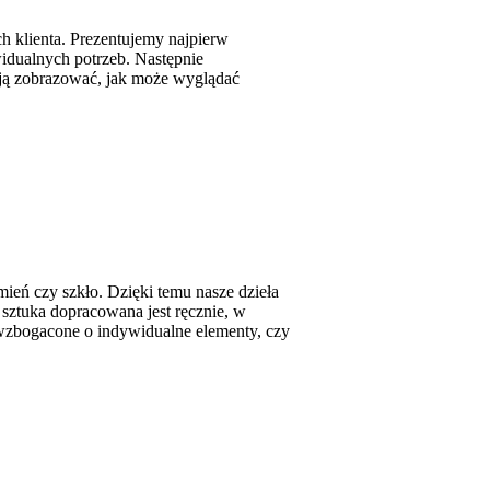
 klienta. Prezentujemy najpierw
widualnych potrzeb. Następnie
ają zobrazować, jak może wyglądać
ień czy szkło. Dzięki temu nasze dzieła
sztuka dopracowana jest ręcznie, w
 wzbogacone o indywidualne elementy, czy