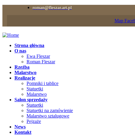
roman@fleszar.art.pl
Map
Face
Strona główna
O nas
Ewa Fleszar
Roman Fleszar
Rzeźba
Malarstwo
Realizacje
Pomniki i tablice
Statuetki
Malarstwo
Salon sprzedaży
Statuetki
Statuetki na zamówienie
Malarstwo sztalugowe
Pejzaże
News
Kontakt