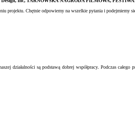
es Design, Inc, TARNOWSKA NAGRODA FILMOWA, FESTIW
u projektu. Chętnie odpowiemy na wszelkie pytania i podejmiemy się
 naszej działalności są podstawą dobrej współpracy. Podczas całego 