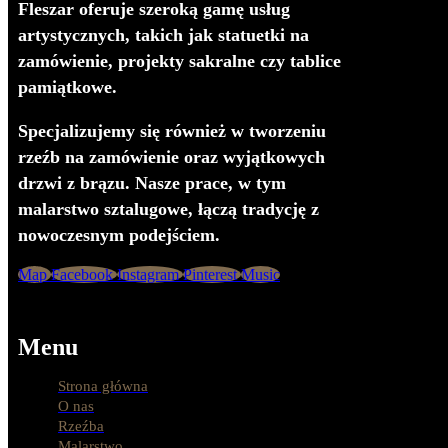
Fleszar oferuje szeroką gamę usług
artystycznych, takich jak statuetki na
zamówienie, projekty sakralne czy tablice
pamiątkowe.
Specjalizujemy się również w tworzeniu
rzeźb na zamówienie oraz wyjątkowych
drzwi z brązu. Nasze prace, w tym
malarstwo sztalugowe, łączą tradycję z
nowoczesnym podejściem.
Map
Facebook
Instagram
Pinterest
Music
Menu
Strona główna
O nas
Rzeźba
Malarstwo