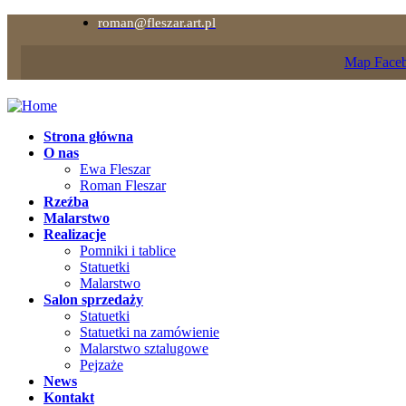
roman@fleszar.art.pl
Map
Face
Strona główna
O nas
Ewa Fleszar
Roman Fleszar
Rzeźba
Malarstwo
Realizacje
Pomniki i tablice
Statuetki
Malarstwo
Salon sprzedaży
Statuetki
Statuetki na zamówienie
Malarstwo sztalugowe
Pejzaże
News
Kontakt