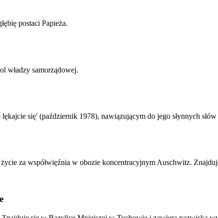
łębię postaci Papieża.
bol władzy samorządowej.
ękajcie się' (październik 1978), nawiązującym do jego słynnych słów 
życie za współwięźnia w obozie koncentracyjnym Auschwitz. Znajduje
e
 Znajduje się w Bazylice Mniejszej w Tuchowie i zawiera nazwiska w