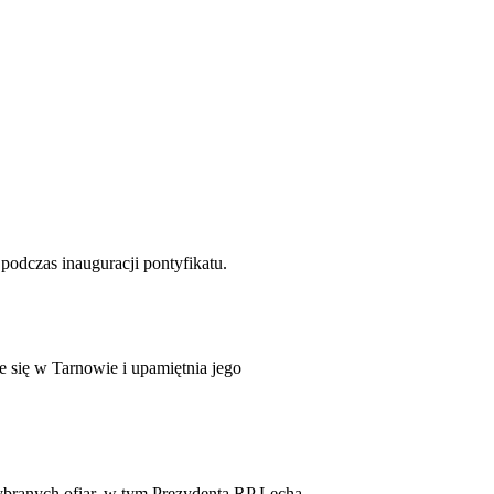
podczas inauguracji pontyfikatu.
 się w Tarnowie i upamiętnia jego
ybranych ofiar, w tym Prezydenta RP Lecha