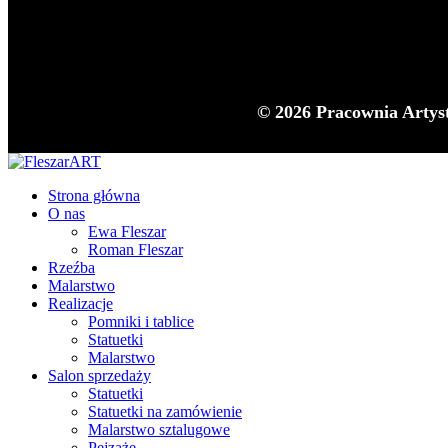
© 2026 Pracownia Artys
Strona główna
O nas
Ewa Fleszar
Roman Fleszar
Rzeźba
Malarstwo
Realizacje
Pomniki i tablice
Statuetki
Malarstwo
Salon sprzedaży
Statuetki
Statuetki na zamówienie
Malarstwo sztalugowe
Pejzaże