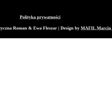
Polityka prywatności
tyczna Roman & Ewa Fleszar | Design by
MAFIL Marcin 