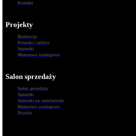
Kontakt
Projekty
Realizacje
Pomniki i tablice
Statuetki
Malarstwo sztalugowe
Salon sprzedaży
Salon sprzedaży
Statuetki
Statuetki na zamówienie
Malarstwo sztalugowe
Pejzaże