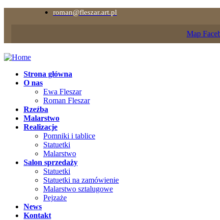
roman@fleszar.art.pl
Map
Face
Strona główna
O nas
Ewa Fleszar
Roman Fleszar
Rzeźba
Malarstwo
Realizacje
Pomniki i tablice
Statuetki
Malarstwo
Salon sprzedaży
Statuetki
Statuetki na zamówienie
Malarstwo sztalugowe
Pejzaże
News
Kontakt