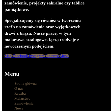
zamówienie, projekty sakralne czy tablice
pamiątkowe.
Specjalizujemy się również w tworzeniu
rzeźb na zamówienie oraz wyjątkowych
drzwi z brązu. Nasze prace, w tym
malarstwo sztalugowe, łączą tradycję z
nowoczesnym podejściem.
Map
Facebook
Instagram
Pinterest
Music
Menu
Strona główna
O nas
Rzeźba
Malarstwo
Zamówienia
News