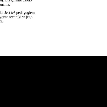
ą. Oryginalne dzieło
onania.
ki. Jest też pedagogiem
czne techniki w jego
mi.