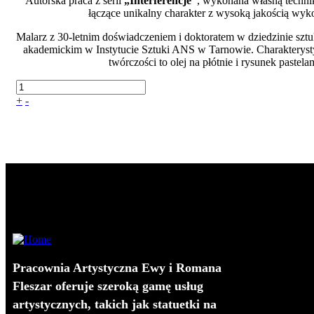
Autorska praca z serii
„Interferencje”
, wykonana własną technik
łączące unikalny charakter z wysoką jakością wyk
Malarz z 30‐letnim doświadczeniem i doktoratem w dziedzinie sztu
akademickim w Instytucie Sztuki ANS w Tarnowie. Charakterysty
twórczości to olej na płótnie i rysunek pastela
+
-
Pracownia Artystyczna Ewy i Romana
Fleszar oferuje szeroką gamę usług
artystycznych, takich jak statuetki na