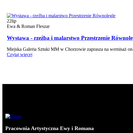
22
lip
Ewa & Roman Fleszar
Wystawa ­- rzeźba i malarstwo Przestrzenie Równole
Miejska Galeria Sztuki MM w Chorzowie zaprasza na wernisaż on‐l
Czytaj więcej
Pracownia Artystyczna Ewy i Romana