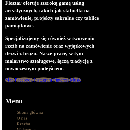
Fleszar oferuje szeroką gamę usług
artystycznych, takich jak statuetki na
zamówienie, projekty sakralne czy tablice
pamiątkowe.
Specjalizujemy się również w tworzeniu
rzeźb na zamówienie oraz wyjątkowych
drzwi z brązu. Nasze prace, w tym
malarstwo sztalugowe, łączą tradycję z
nowoczesnym podejściem.
Map
Facebook
Instagram
Pinterest
Music
Menu
Strona główna
O nas
Rzeźba
Malarstwo