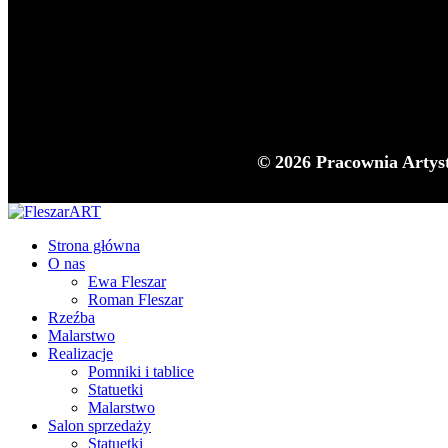
© 2026 Pracownia Artys
Strona główna
O nas
Ewa Fleszar
Roman Fleszar
Rzeźba
Malarstwo
Realizacje
Pomniki i tablice
Statuetki
Malarstwo
Salon sprzedaży
Statuetki