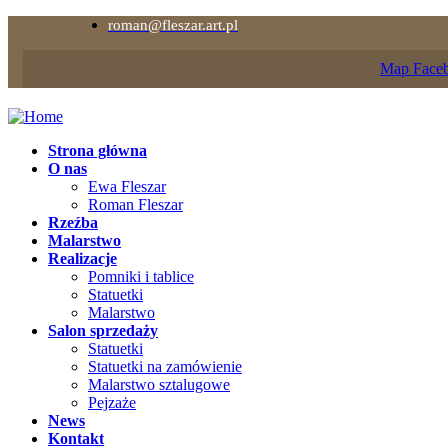
roman@fleszar.art.pl
Map
Face
Strona główna
O nas
Ewa Fleszar
Roman Fleszar
Rzeźba
Malarstwo
Realizacje
Pomniki i tablice
Statuetki
Malarstwo
Salon sprzedaży
Statuetki
Statuetki na zamówienie
Malarstwo sztalugowe
Pejzaże
News
Kontakt