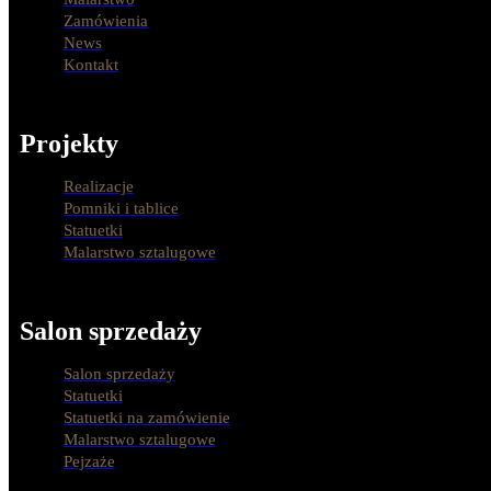
Zamówienia
News
Kontakt
Projekty
Realizacje
Pomniki i tablice
Statuetki
Malarstwo sztalugowe
Salon sprzedaży
Salon sprzedaży
Statuetki
Statuetki na zamówienie
Malarstwo sztalugowe
Pejzaże