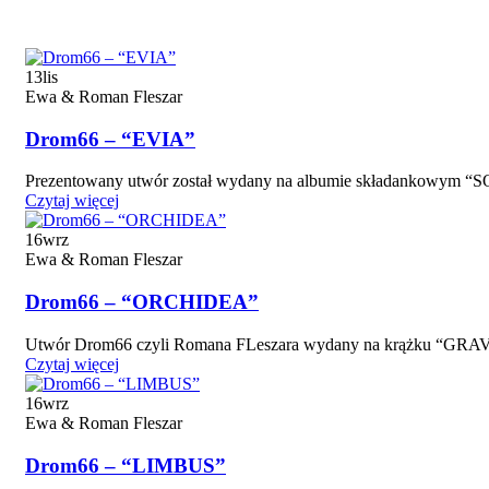
13
lis
Ewa & Roman Fleszar
Drom66 – “EVIA”
Prezentowany utwór został wydany na albumie składanko
Czytaj więcej
16
wrz
Ewa & Roman Fleszar
Drom66 – “ORCHIDEA”
Utwór Drom66 czyli Romana FLeszara wydany na krążku “GRA
Czytaj więcej
16
wrz
Ewa & Roman Fleszar
Drom66 – “LIMBUS”