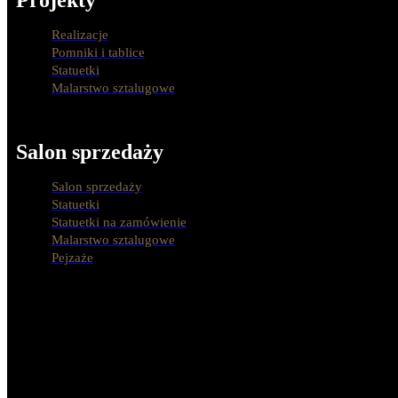
Projekty
Realizacje
Pomniki i tablice
Statuetki
Malarstwo sztalugowe
Salon sprzedaży
Salon sprzedaży
Statuetki
Statuetki na zamówienie
Malarstwo sztalugowe
Pejzaże