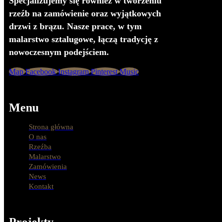
Specjalizujemy się również w tworzeniu
rzeźb na zamówienie oraz wyjątkowych
drzwi z brązu. Nasze prace, w tym
malarstwo sztalugowe, łączą tradycję z
nowoczesnym podejściem.
Map
Facebook
Instagram
Pinterest
Music
Menu
Strona główna
O nas
Rzeźba
Malarstwo
Zamówienia
News
Kontakt