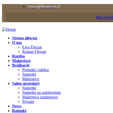
roman@fleszar.art.pl
Map
Face
Strona główna
O nas
Ewa Fleszar
Roman Fleszar
Rzeźba
Malarstwo
Realizacje
Pomniki i tablice
Statuetki
Malarstwo
Salon sprzedaży
Statuetki
Statuetki na zamówienie
Malarstwo sztalugowe
Pejzaże
News
Kontakt