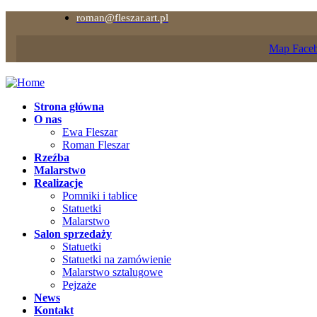
roman@fleszar.art.pl
Map
Face
Strona główna
O nas
Ewa Fleszar
Roman Fleszar
Rzeźba
Malarstwo
Realizacje
Pomniki i tablice
Statuetki
Malarstwo
Salon sprzedaży
Statuetki
Statuetki na zamówienie
Malarstwo sztalugowe
Pejzaże
News
Kontakt