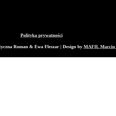
Polityka prywatności
tyczna Roman & Ewa Fleszar | Design by
MAFIL Marcin 