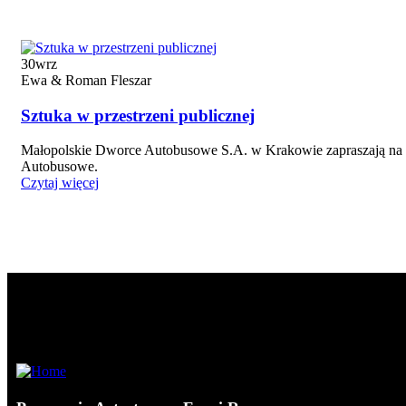
30
wrz
Ewa & Roman Fleszar
Sztuka w przestrzeni publicznej
Małopolskie Dworce Autobusowe S.A. w Krakowie zapraszają na i
Autobusowe.
Czytaj więcej