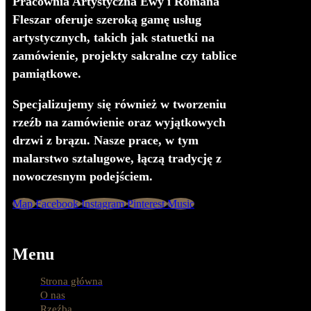
Pracownia Artystyczna Ewy i Romana
Fleszar oferuje szeroką gamę usług
artystycznych, takich jak statuetki na
zamówienie, projekty sakralne czy tablice
pamiątkowe.
Specjalizujemy się również w tworzeniu
rzeźb na zamówienie oraz wyjątkowych
drzwi z brązu. Nasze prace, w tym
malarstwo sztalugowe, łączą tradycję z
nowoczesnym podejściem.
Map
Facebook
Instagram
Pinterest
Music
Menu
Strona główna
O nas
Rzeźba