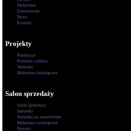
Malarstwo
Zamówienia
News
Kontakt
Projekty
Realizacje
Pomniki i tablice
Statuetki
Malarstwo sztalugowe
Salon sprzedaży
Salon sprzedaży
Statuetki
Statuetki na zamówienie
Malarstwo sztalugowe
Pejzaże