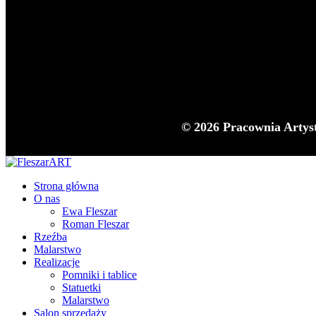
© 2026 Pracownia Artys
Strona główna
O nas
Ewa Fleszar
Roman Fleszar
Rzeźba
Malarstwo
Realizacje
Pomniki i tablice
Statuetki
Malarstwo
Salon sprzedaży